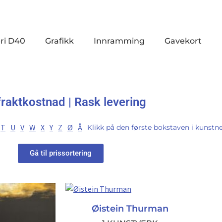
ri D40
Grafikk
Innramming
Gavekort
fraktkostnad | Rask levering
T
U
V
W
X
Y
Z
Ø
Å
Klikk på den første bokstaven i kunstne
Gå til prissortering
Øistein Thurman