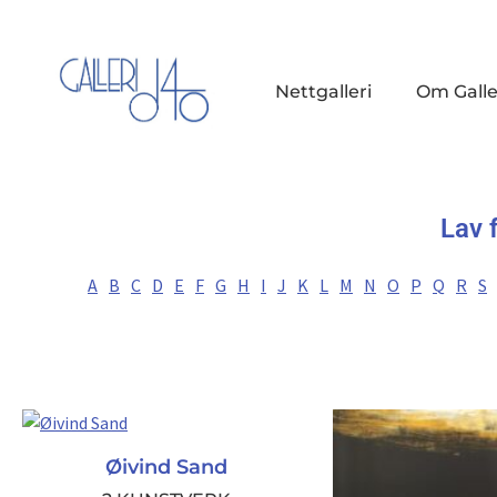
Nettgalleri
Om Galle
Lav 
A
B
C
D
E
F
G
H
I
J
K
L
M
N
O
P
Q
R
S
Øivind Sand