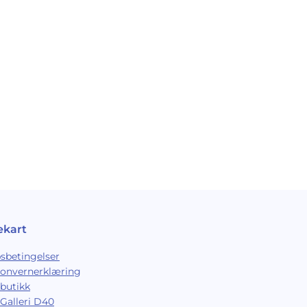
ekart
sbetingelser
sonvernerklæring
butikk
Galleri D40