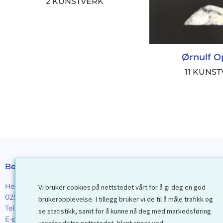
2 KUNSTVERK
Ørnulf O
11 KUNS
Besøksadresse
Postadresse
Henrik Ibsens gt. 90
Galleri D40 AS
Vi bruker cookies på nettstedet vårt for å gi deg en god
0255 Oslo
Postboks 2376 Solli
brukeropplevelse. I tillegg bruker vi de til å måle trafikk og
Tel:
22 44 85 86
0201 Oslo
se statistikk, samt for å kunne nå deg med markedsføring
E-post:
galleri@d40.no