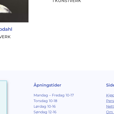
1 KUNSTVERK
pdahl
TVERK
Åpningstider
Sid
Mandag – Fredag 10-17
Kjøp
Torsdag 10-18
Per
Lørdag 10-16
Nett
Søndag 12-16
Om 