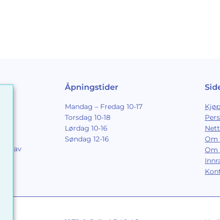
Åpningstider
Sid
Mandag – Fredag 10-17
Kjøp
Torsdag 10-18
Per
Lørdag 10-16
Nett
Søndag 12-16
Om 
ing av
Om 
9
Inn
Kon