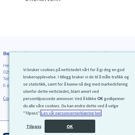
Besøksadresse
Postadresse
Henrik Ibsens gt. 90
Galleri D40 AS
Vi bruker cookies på nettstedet vårt for å gi deg en god
0255 Oslo
Postboks 2376 Solli
brukeropplevelse. I tillegg bruker vi de til å måle trafikk og
Tel:
22 44 85 86
0201 Oslo
se statistikk, samt for å kunne nå deg med markedsføring
E-post:
galleri@d40.no
utenfor dette nettstedet, blant annet ved
Mobilnummer til spor
Cookies
forsendelser: 9192406
persontilpassede annonser. Ved å klikke
OK
godkjenner
du alle våre cookies. Du kan endre dette ved å velge
"Tilpass".
Les vår personvernerklæring her
Tilpass
OK