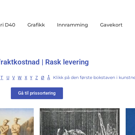
ri D40
Grafikk
Innramming
Gavekort
fraktkostnad | Rask levering
T
U
V
W
X
Y
Z
Ø
Å
Klikk på den første bokstaven i kunstne
Gå til prissortering