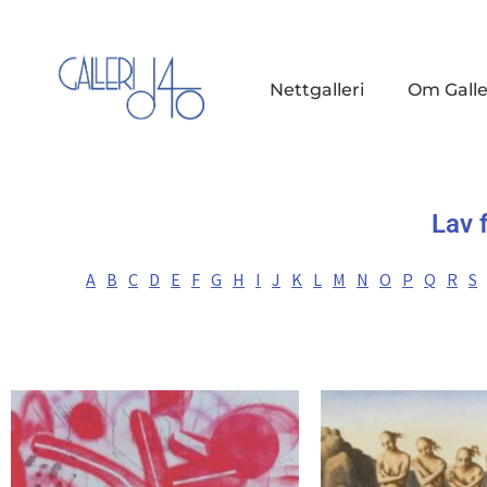
Nettgalleri
Om Galle
Lav 
A
B
C
D
E
F
G
H
I
J
K
L
M
N
O
P
Q
R
S