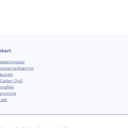
ekart
sbetingelser
sonvernerklæring
butikk
Galleri D40
grafikk
ramming
takt