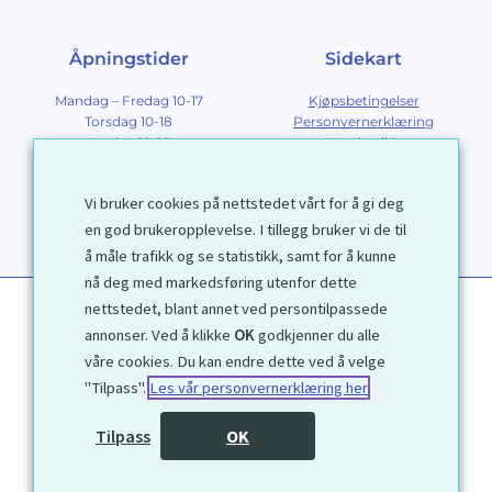
Åpningstider
Sidekart
Mandag – Fredag 10-17
Kjøpsbetingelser
Torsdag 10-18
Personvernerklæring
Lørdag 10-16
Nettbutikk
Søndag 12-16
Om Galleri D40
Om grafikk
Vi bruker cookies på nettstedet vårt for å gi deg
Innramming
Kontakt
en god brukeropplevelse. I tillegg bruker vi de til
å måle trafikk og se statistikk, samt for å kunne
nå deg med markedsføring utenfor dette
nettstedet, blant annet ved persontilpassede
annonser. Ved å klikke
OK
godkjenner du alle
våre cookies. Du kan endre dette ved å velge
"Tilpass".
Les vår personvernerklæring her
1972 © Galleri D40 AS
Tilpass
OK
Utviklet av
Kjetil Moen Nettservice AS