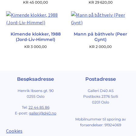
KR
45 000,00
KR
29 620,00
Kimende klokker, 1988
Mann på båthvelv (Peer
(Jord-Liv-Himmel)
Gynt)
KR
3 000,00
KR
2 000,00
Besøksadresse
Postadresse
Henrik Ibsens gt. 90
Galleri D40 AS
0255 Oslo
Postboks 2376 Solli
0201 Oslo
Tel:
22 44 85 86
E-post:
galleri@d40.no
Mobilnummer til sporing av
forsendelser: 91924069
Cookies