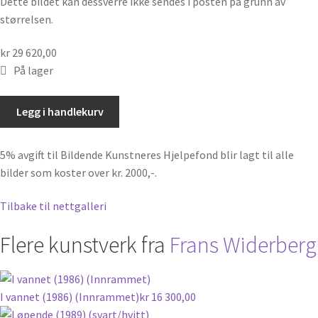
Dette bildet kan dessverre ikke sendes i posten på grunn av
størrelsen.
kr
29 620,00
På lager
Tids-
Legg i handlekurv
horisont
(1990)
5% avgift til Bildende Kunstneres Hjelpefond blir lagt til alle
(Innrammet)
bilder som koster over kr. 2000,-.
antall
Tilbake til nettgalleri
Flere kunstverk fra
Frans Widerberg
I vannet (1986) (Innrammet)
kr
16 300,00