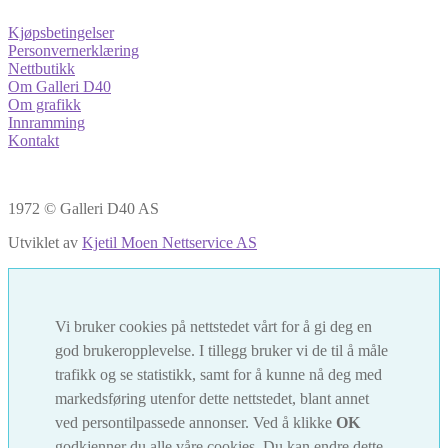
Kjøpsbetingelser
Personvernerklæring
Nettbutikk
Om Galleri D40
Om grafikk
Innramming
Kontakt
1972 © Galleri D40 AS
Utviklet av
Kjetil Moen Nettservice AS
Vi bruker cookies på nettstedet vårt for å gi deg en
god brukeropplevelse. I tillegg bruker vi de til å måle
trafikk og se statistikk, samt for å kunne nå deg med
markedsføring utenfor dette nettstedet, blant annet
ved persontilpassede annonser. Ved å klikke
OK
godkjenner du alle våre cookies. Du kan endre dette