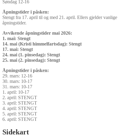
Søndag 12-16
Åpningstider i påsken:
Stengt fra 17. april til og med 21. april. Ellers gjelder vanlige
åpningstider.
Avvikende åpningstider mai 2026:
1. mai: Stengt
14. mai (Kristi himmelfartsdag): Stengt
17. mai: Stengt
24. mai (1. pinsedag): Stengt
25. mai (2. pinsedag): Stengt
Åpningstider i påsken:
29. mars: 12-16
30. mars: 10-17
31. mars: 10-17
1. april: 10-17
2. april: STENGT
3. april: STENGT
4. april: STENGT
5. april: STENGT
6. april: STENGT
Sidekart