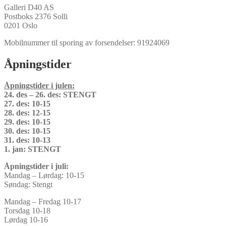
Galleri D40 AS
Postboks 2376 Solli
0201 Oslo
Mobilnummer til sporing av forsendelser: 91924069
Åpningstider
Åpningstider i julen:
24. des – 26. des: STENGT
27. des: 10-15
28. des: 12-15
29. des: 10-15
30. des: 10-15
31. des: 10-13
1. jan: STENGT
Åpningstider i juli:
Mandag – Lørdag: 10-15
Søndag: Stengt
Mandag – Fredag 10-17
Torsdag 10-18
Lørdag 10-16