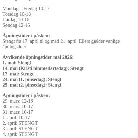
Mandag – Fredag 10-17
Torsdag 10-18
Lørdag 10-16
Søndag 12-16
Åpningstider i påsken:
Stengt fra 17. april til og med 21. april. Ellers gjelder vanlige
åpningstider.
Avvikende åpningstider mai 2026:
1. mai: Stengt
14. mai (Kristi himmelfartsdag): Stengt
17. mai: Stengt
24. mai (1. pinsedag): Stengt
25. mai (2. pinsedag): Stengt
Åpningstider i påsken:
29. mars: 12-16
30. mars: 10-17
31. mars: 10-17
1. april: 10-17
2. april: STENGT
3. april: STENGT
4. april: STENGT