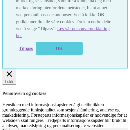
trafikk og se statistikk, samt for å kunne nå deg med
markedsføring utenfor dette nettstedet, blant annet
ved persontilpassede annonser. Ved å klikke
OK
godkjenner du alle våre cookies. Du kan endre dette
ved å velge "Tilpass".
Les vår personvernerklæring
her
Tilpass
OK
Lukk
Personvern og cookies
Hensikten med informasjonskapsler er å gi nettbutikken
grunnleggende funksjonalitet som sesjonshåndtering, analyse og
markedsføring. Førsteparts informasjonskapsler er nødvendige for at
websiden skal fungere. Tredjeparts informasjonskapsler blir brukt til
analyser, markedsføring og personalisering av websiden.