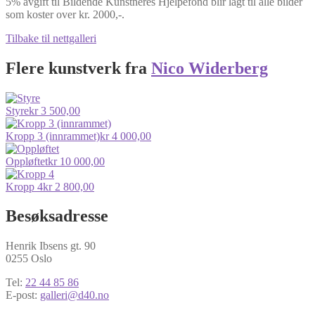
5% avgift til Bildende Kunstneres Hjelpefond blir lagt til alle bilder
som koster over kr. 2000,-.
Tilbake til nettgalleri
Flere kunstverk fra
Nico Widerberg
Styre
kr
3 500,00
Kropp 3 (innrammet)
kr
4 000,00
Oppløftet
kr
10 000,00
Kropp 4
kr
2 800,00
Besøksadresse
Henrik Ibsens gt. 90
0255 Oslo
Tel:
22 44 85 86
E-post:
galleri@d40.no