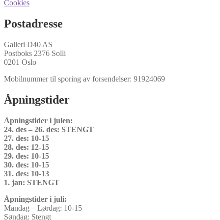
Cookies
Postadresse
Galleri D40 AS
Postboks 2376 Solli
0201 Oslo
Mobilnummer til sporing av forsendelser: 91924069
Åpningstider
Åpningstider i julen:
24. des – 26. des: STENGT
27. des: 10-15
28. des: 12-15
29. des: 10-15
30. des: 10-15
31. des: 10-13
1. jan: STENGT
Åpningstider i juli:
Mandag – Lørdag: 10-15
Søndag: Stengt