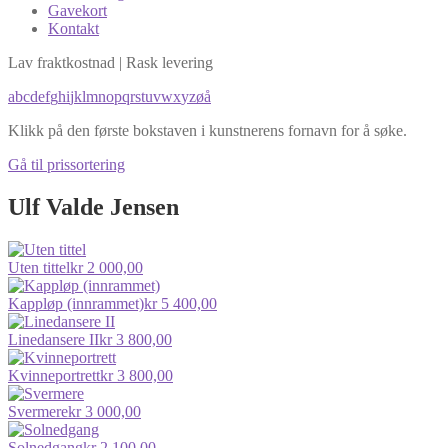
Gavekort
Kontakt
Lav fraktkostnad | Rask levering
a
b
c
d
e
f
g
h
i
j
k
l
m
n
o
p
q
r
s
t
u
v
w
x
y
z
ø
å
Klikk på den første bokstaven i kunstnerens fornavn for å søke.
Gå til prissortering
Ulf Valde Jensen
Uten tittel
kr
2 000,00
Kappløp (innrammet)
kr
5 400,00
Linedansere II
kr
3 800,00
Kvinneportrett
kr
3 800,00
Svermere
kr
3 000,00
Solnedgang
kr
2 100,00