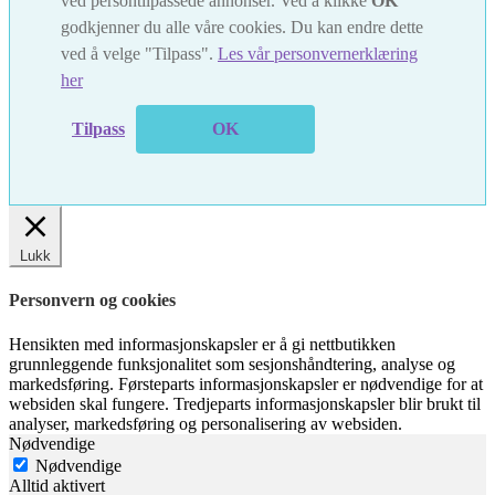
ved persontilpassede annonser. Ved å klikke
OK
godkjenner du alle våre cookies. Du kan endre dette
ved å velge "Tilpass".
Les vår personvernerklæring
her
Tilpass
OK
Lukk
Personvern og cookies
Hensikten med informasjonskapsler er å gi nettbutikken
grunnleggende funksjonalitet som sesjonshåndtering, analyse og
markedsføring. Førsteparts informasjonskapsler er nødvendige for at
websiden skal fungere. Tredjeparts informasjonskapsler blir brukt til
analyser, markedsføring og personalisering av websiden.
Nødvendige
Nødvendige
Alltid aktivert