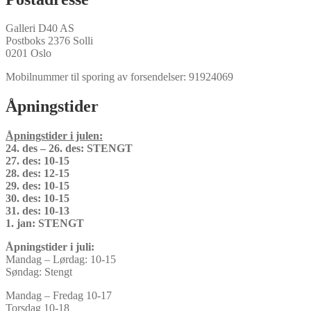
Galleri D40 AS
Postboks 2376 Solli
0201 Oslo
Mobilnummer til sporing av forsendelser: 91924069
Åpningstider
Åpningstider i julen:
24. des – 26. des: STENGT
27. des: 10-15
28. des: 12-15
29. des: 10-15
30. des: 10-15
31. des: 10-13
1. jan: STENGT
Åpningstider i juli:
Mandag – Lørdag: 10-15
Søndag: Stengt
Mandag – Fredag 10-17
Torsdag 10-18