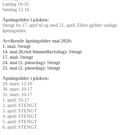
Lørdag 10-16
Søndag 12-16
Åpningstider i påsken:
Stengt fra 17. april til og med 21. april. Ellers gjelder vanlige
åpningstider.
Avvikende åpningstider mai 2026:
1. mai: Stengt
14. mai (Kristi himmelfartsdag): Stengt
17. mai: Stengt
24. mai (1. pinsedag): Stengt
25. mai (2. pinsedag): Stengt
Åpningstider i påsken:
29. mars: 12-16
30. mars: 10-17
31. mars: 10-17
1. april: 10-17
2. april: STENGT
3. april: STENGT
4. april: STENGT
5. april: STENGT
6. april: STENGT