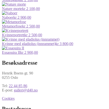
Nature morte
kr
2 100,00
Naboer
kr
2 900,00
Metamorfose
kr
2 500,00
Kvinneportrett
kr
2 500,00
Kvinne med gladiolus (innrammet)
kr
3 800,00
Essaouira II
kr
2 900,00
Besøksadresse
Henrik Ibsens gt. 90
0255 Oslo
Tel:
22 44 85 86
E-post:
galleri@d40.no
Cookies
Postadresse