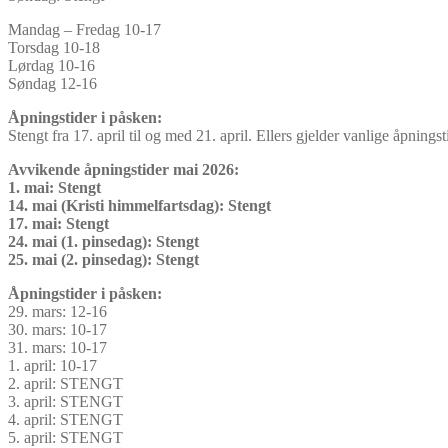
Mandag – Fredag 10-17
Torsdag 10-18
Lørdag 10-16
Søndag 12-16
Åpningstider i påsken:
Stengt fra 17. april til og med 21. april. Ellers gjelder vanlige åpningst
Avvikende åpningstider mai 2026:
1. mai: Stengt
14. mai (Kristi himmelfartsdag): Stengt
17. mai: Stengt
24. mai (1. pinsedag): Stengt
25. mai (2. pinsedag): Stengt
Åpningstider i påsken:
29. mars: 12-16
30. mars: 10-17
31. mars: 10-17
1. april: 10-17
2. april: STENGT
3. april: STENGT
4. april: STENGT
5. april: STENGT