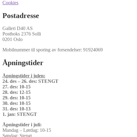
Cookies
Postadresse
Galleri D40 AS
Postboks 2376 Solli
0201 Oslo
Mobilnummer til sporing av forsendelser: 91924069
Åpningstider
Åpningstider i julen:
24. des – 26. des: STENGT
27. des: 10-15
28. des: 12-15
29. des: 10-15
30. des: 10-15
31. des: 10-13
1. jan: STENGT
Åpningstider i juli:
Mandag – Lørdag: 10-15
Søndag: Stengt