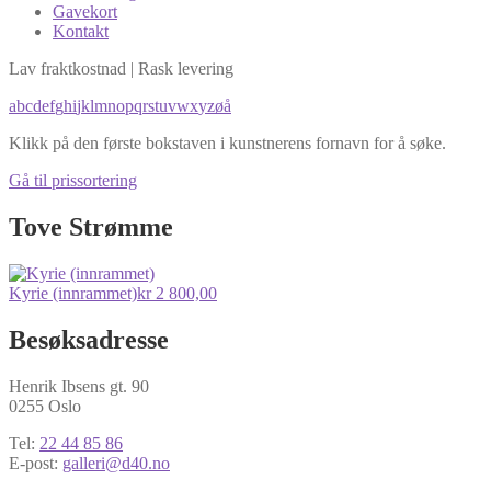
Gavekort
Kontakt
Lav fraktkostnad | Rask levering
a
b
c
d
e
f
g
h
i
j
k
l
m
n
o
p
q
r
s
t
u
v
w
x
y
z
ø
å
Klikk på den første bokstaven i kunstnerens fornavn for å søke.
Gå til prissortering
Tove Strømme
Kyrie (innrammet)
kr
2 800,00
Besøksadresse
Henrik Ibsens gt. 90
0255 Oslo
Tel:
22 44 85 86
E-post:
galleri@d40.no