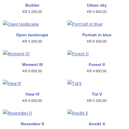
Builder
Urban sky
KR
5 200,00
KR
4 900,00
Open landscape
Portrait in blue
KR
5 200,00
KR
6 400,00
Moment III
Forest II
KR
6 000,00
KR
4 800,00
View IV
Tid V
KR
6 000,00
KR
5 200,00
November II
Ansikt X