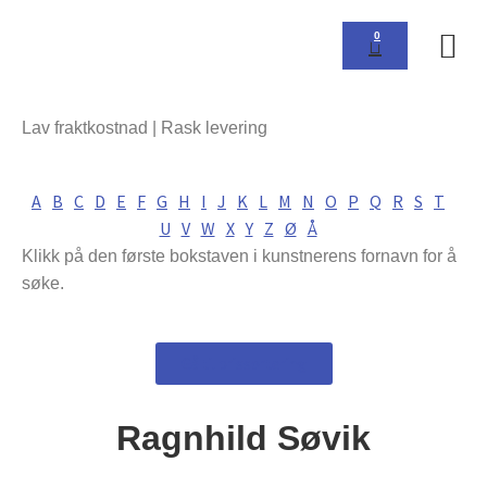
0
Om 
Lav fraktkostnad | Rask levering
A
B
C
D
E
F
G
H
I
J
K
L
M
N
O
P
Q
R
S
T
U
V
W
X
Y
Z
Ø
Å
Klikk på den første bokstaven i kunstnerens fornavn for å
søke.
Gå til prissortering
Ragnhild Søvik