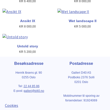
KR
6 400,00
KR
8 000,00
Ansikt IX
Wet landscape II
KR
8 000,00
KR
5 000,00
Untold story
KR
5 200,00
Besøksadresse
Postadresse
Henrik Ibsens gt. 90
Galleri D40 AS
0255 Oslo
Postboks 2376 Solli
0201 Oslo
Tel:
22 44 85 86
E-post:
galleri@d40.no
Mobilnummer til sporing av
forsendelser: 91924069
Cookies