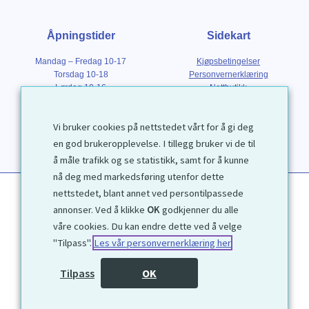
Åpningstider
Sidekart
Mandag – Fredag 10-17
Kjøpsbetingelser
Torsdag 10-18
Personvernerklæring
Lørdag 10-16
Nettbutikk
Søndag 12-16
Om Galleri D40
Om grafikk
Vi bruker cookies på nettstedet vårt for å gi deg
Innramming
Kontakt
en god brukeropplevelse. I tillegg bruker vi de til
å måle trafikk og se statistikk, samt for å kunne
nå deg med markedsføring utenfor dette
nettstedet, blant annet ved persontilpassede
annonser. Ved å klikke
OK
godkjenner du alle
våre cookies. Du kan endre dette ved å velge
"Tilpass".
Les vår personvernerklæring her
1972 © Galleri D40 AS
Tilpass
OK
Utviklet av
Kjetil Moen Nettservice AS