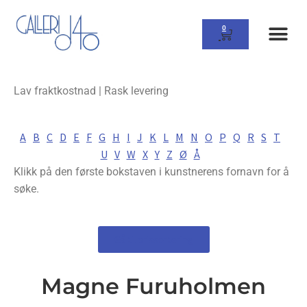
0
Lav fraktkostnad | Rask levering
A
B
C
D
E
F
G
H
I
J
K
L
M
N
O
P
Q
R
S
T
U
V
W
X
Y
Z
Ø
Å
Klikk på den første bokstaven i kunstnerens fornavn for å
søke.
Gå til prissortering
Magne Furuholmen