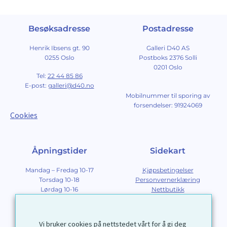
Besøksadresse
Postadresse
Henrik Ibsens gt. 90
Galleri D40 AS
0255 Oslo
Postboks 2376 Solli
0201 Oslo
Tel:
22 44 85 86
E-post:
galleri@d40.no
Mobilnummer til sporing av
forsendelser: 91924069
Cookies
Åpningstider
Sidekart
Mandag – Fredag 10-17
Kjøpsbetingelser
Torsdag 10-18
Personvernerklæring
Lørdag 10-16
Nettbutikk
Søndag 12-16
Om Galleri D40
Om grafikk
Innramming
Vi bruker cookies på nettstedet vårt for å gi deg