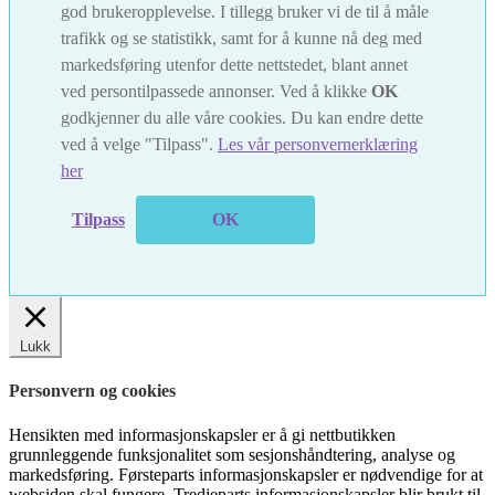
god brukeropplevelse. I tillegg bruker vi de til å måle
trafikk og se statistikk, samt for å kunne nå deg med
markedsføring utenfor dette nettstedet, blant annet
ved persontilpassede annonser. Ved å klikke
OK
godkjenner du alle våre cookies. Du kan endre dette
ved å velge "Tilpass".
Les vår personvernerklæring
her
Tilpass
OK
Lukk
Personvern og cookies
Hensikten med informasjonskapsler er å gi nettbutikken
grunnleggende funksjonalitet som sesjonshåndtering, analyse og
markedsføring. Førsteparts informasjonskapsler er nødvendige for at
websiden skal fungere. Tredjeparts informasjonskapsler blir brukt til