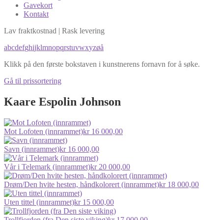
Gavekort
Kontakt
Lav fraktkostnad | Rask levering
a
b
c
d
e
f
g
h
i
j
k
l
m
n
o
p
q
r
s
t
u
v
w
x
y
z
ø
å
Klikk på den første bokstaven i kunstnerens fornavn for å søke.
Gå til prissortering
Kaare Espolin Johnson
Mot Lofoten (innrammet)
kr
16 000,00
Savn (innrammet)
kr
16 000,00
Vår i Telemark (innrammet)
kr
20 000,00
Drøm/Den hvite hesten, håndkolorert (innrammet)
kr
18 000,00
Uten tittel (innrammet)
kr
15 000,00
Trollfjorden (fra Den siste viking)
kr
17 000,00