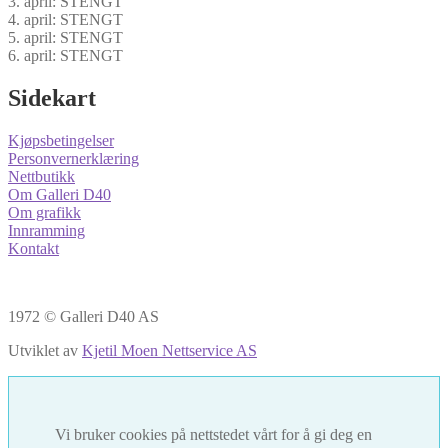
3. april: STENGT
4. april: STENGT
5. april: STENGT
6. april: STENGT
Sidekart
Kjøpsbetingelser
Personvernerklæring
Nettbutikk
Om Galleri D40
Om grafikk
Innramming
Kontakt
1972 © Galleri D40 AS
Utviklet av
Kjetil Moen Nettservice AS
Vi bruker cookies på nettstedet vårt for å gi deg en