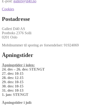
E-post:
galleri@d40.no
Cookies
Postadresse
Galleri D40 AS
Postboks 2376 Solli
0201 Oslo
Mobilnummer til sporing av forsendelser: 91924069
Åpningstider
Åpningstider i julen:
24. des – 26. des: STENGT
27. des: 10-15
28. des: 12-15
29. des: 10-15
30. des: 10-15
31. des: 10-13
1. jan: STENGT
Åpningstider i juli: