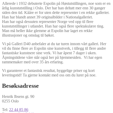
Allerede i 1932 debuterte Espolin på Høstutstillingen, noe som er en
årlig kunstutstilling i Oslo. Der har han deltatt mer enn 30 ganger
siden den tid. Kååre er for uten dette representer i en rekke gallerier.
Han har blandt annet 39 originalbilder i Nationalgalleriet.
Han har også dessuten representer Norge ved opp til flere
kunstutstillinger i utlandet. Han har også flere spektakulære ting.
Man må heller ikke glemme at Espolin har laget en rekke
illustrasjoner og omslag til bøker.
Vi på Galleri D40 anbefaler at du tar turen innom vårt galleri. Her
vil du finne flere av Espolin sine kunstverk, i tillegg til flere andre
fantastiske kunstnere sine verk. Vi har åpent 7 dager i uken.
Åpningstidene våre står også her på hjemmesiden. Vi har egen
rammemaker med over 35 års erfaring.
Vi garanterer et fantastisk resultat, hyggelige priser og kort
leveringstid! Ta gjerne kontakt med oss om du lurer på noe.
Besøksadresse
Henrik Ibsens gt. 90
0255 Oslo
Tel:
22 44 85 86