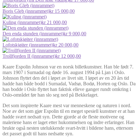
Boris Gleb (innrammet)
kr
15 000,00
Kuling (innrammet)
kr
21 000,00
Den enda stunden (innrammet)
kr
9 000,00
Lofotskjøiter (innrammet)
kr
20 000,00
Trollfjorden II (innrammet)
kr
12 000,00
Kaare Espolin Johnson var en norsk billetkunstner. Han ble født 7.
mars 1907 i Surnadal og døde 16. august 1994 på Ljan i Oslo.
Johnson flyttet den del i løpet av livet sitt. I løpet av en 20 års tid
hadde han både bodd i Surnadal, Vadsø, Bodø, Horten og Oslo. Da
han bodde i Oslo flyttet han faktisk elleve ganger rundt omkring i
Oslo-området før han slo seg ned på Bekkelaget.
Det som inspirerte Kaare mest var menneskene og naturen i nord.
Noe av det som gjør Espolin til en meget spesiell kunstner er at han
hadde svært nedsatt syn. Dette gjorde at de fleste motivene og
maleriene hans er laget etter hukommelsen og indre erfaringer. Han
brukte også nesten utelukkende svart-hvitt i bildene hans, ettersom
det passet godt til hans nedsatte syn.