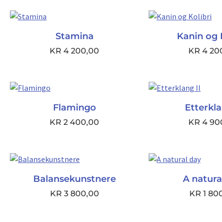
Stamina
Kanin og 
KR
4 200,00
KR
4 20
Flamingo
Etterkla
KR
2 400,00
KR
4 90
Balansekunstnere
A natura
KR
3 800,00
KR
1 80