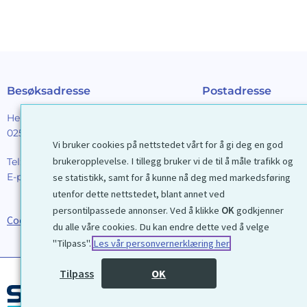
Besøksadresse
Postadresse
Henrik Ibsens gt. 90
Galleri D40 AS
0255 Oslo
Postboks 2376 Solli
Vi bruker cookies på nettstedet vårt for å gi deg en god
0201 Oslo
brukeropplevelse. I tillegg bruker vi de til å måle trafikk og
Tel:
22 44 85 86
E-post:
galleri@d40.no
se statistikk, samt for å kunne nå deg med markedsføring
Mobilnummer til spor
utenfor dette nettstedet, blant annet ved
forsendelser: 9192406
persontilpassede annonser. Ved å klikke
OK
godkjenner
Cookies
du alle våre cookies. Du kan endre dette ved å velge
"Tilpass".
Les vår personvernerklæring her
Tilpass
OK