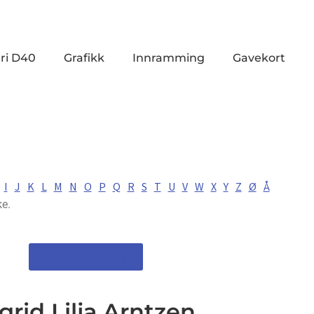
ri D40
Grafikk
Innramming
Gavekort
I
J
K
L
M
N
O
P
Q
R
S
T
U
V
W
X
Y
Z
Ø
Å
ke.
Gå til prissortering
grid Lilja Arntzen