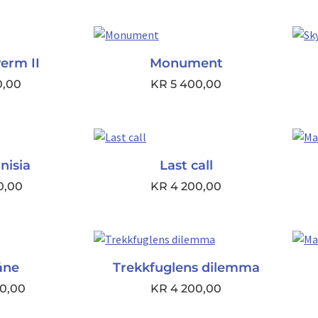
erm II
Monument
0,00
KR
5 400,00
nisia
Last call
0,00
KR
4 200,00
åne
Trekkfuglens dilemma
0,00
KR
4 200,00