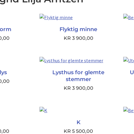
torm
Flyktig minne
0,00
KR
3 900,00
lys
Lysthus for glemte
U
stemmer
0,00
KR
3 900,00
K
0,00
KR
5 500,00