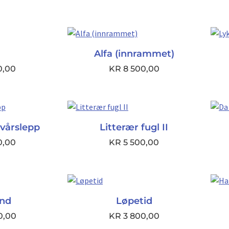
Alfa (innrammet)
0,00
KR
8 500,00
vårslepp
Litterær fugl II
0,00
KR
5 500,00
and
Løpetid
0,00
KR
3 800,00