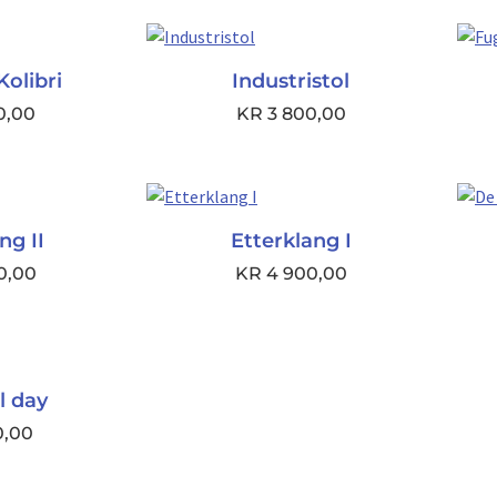
Kolibri
Industristol
0,00
KR
3 800,00
ng II
Etterklang I
0,00
KR
4 900,00
l day
0,00