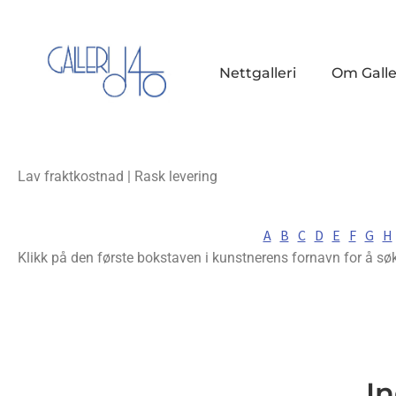
Nettgalleri
Om Galle
Lav fraktkostnad | Rask levering
A
B
C
D
E
F
G
H
Klikk på den første bokstaven i kunstnerens fornavn for å sø
In