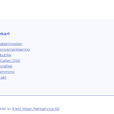
ekart
sbetingelser
sonvernerklæring
butikk
Galleri D40
grafikk
ramming
takt
klet av
Kjetil Moen Nettservice AS