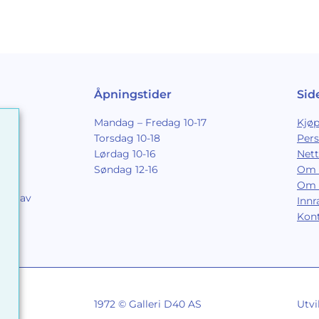
Åpningstider
Sid
Mandag – Fredag 10-17
Kjøp
Torsdag 10-18
Per
Lørdag 10-16
Nett
Søndag 12-16
Om 
Om 
ing av
Inn
9
Kon
1972 © Galleri D40 AS
Utvi