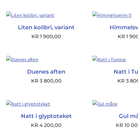
Liten kolibri, variant
Himmelsv
KR
1 900,00
KR
1 90
Duenes aften
Natt i Tu
KR
3 800,00
KR
3 80
Natt i glyptoteket
Gul m
KR
4 200,00
KR
10 00