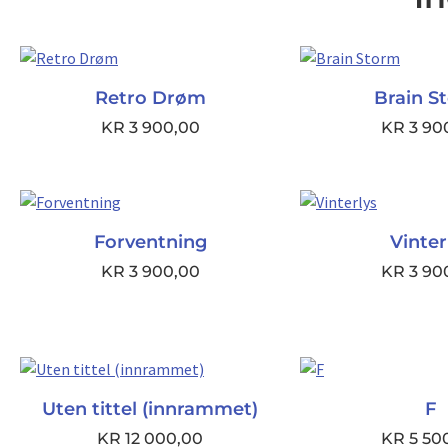
Retro Drøm
Brain S
KR
3 900,00
KR
3 90
Forventning
Vinter
KR
3 900,00
KR
3 90
Uten tittel (innrammet)
F
KR
12 000,00
KR
5 50