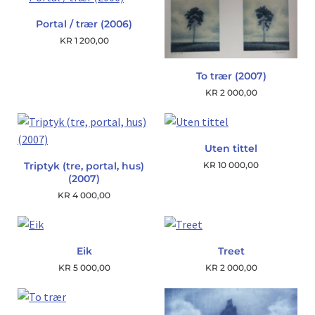
Portal / trær (2006)
KR
1 200,00
To trær (2007)
KR
2 000,00
Uten tittel
Triptyk (tre, portal, hus)
KR
10 000,00
(2007)
KR
4 000,00
Eik
Treet
KR
5 000,00
KR
2 000,00