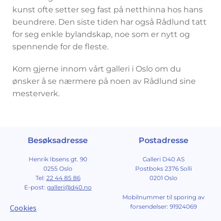
kunst ofte setter seg fast på netthinna hos hans
beundrere. Den siste tiden har også Rådlund tatt
for seg enkle bylandskap, noe som er nytt og
spennende for de fleste.
Kom gjerne innom vårt galleri i Oslo om du
ønsker å se nærmere på noen av Rådlund sine
mesterverk.
Besøksadresse
Postadresse
Henrik Ibsens gt. 90
Galleri D40 AS
0255 Oslo
Postboks 2376 Solli
Tel:
22 44 85 86
0201 Oslo
E-post:
galleri@d40.no
Mobilnummer til sporing av
Cookies
forsendelser: 91924069