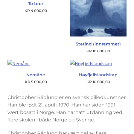
To trær
KR
4 000,00
Stetind (innrammet)
KR
10 000,00
Nemåne
Høyfjellslandskap
KR
5 000,00
KR
10 000,00
Christopher Rådlund er en svensk billedkunstner.
Han ble født 21. april i 1970. Han har siden 1991
vært bosatt i Norge. Han har tatt utdanning ved
flere skolen i både Norge og Sverige.
Christopher Rådlund har vært del av flere