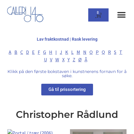
0
Lav fraktkostnad | Rask levering
A
B
C
D
E
F
G
H
I
J
K
L
M
N
O
P
Q
R
S
T
U
V
W
X
Y
Z
Ø
Å
Klikk på den første bokstaven i kunstnerens fornavn for å
søke.
Gå til prissortering
Christopher Rådlund