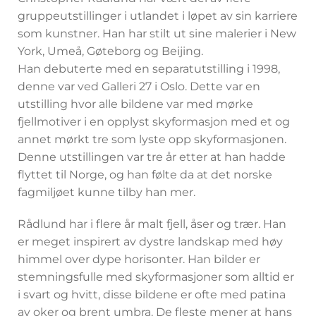
gruppeutstillinger i utlandet i løpet av sin karriere
som kunstner. Han har stilt ut sine malerier i New
York, Umeå, Gøteborg og Beijing.
Han debuterte med en separatutstilling i 1998,
denne var ved Galleri 27 i Oslo. Dette var en
utstilling hvor alle bildene var med mørke
fjellmotiver i en opplyst skyformasjon med et og
annet mørkt tre som lyste opp skyformasjonen.
Denne utstillingen var tre år etter at han hadde
flyttet til Norge, og han følte da at det norske
fagmiljøet kunne tilby han mer.
Rådlund har i flere år malt fjell, åser og trær. Han
er meget inspirert av dystre landskap med høy
himmel over dype horisonter. Han bilder er
stemningsfulle med skyformasjoner som alltid er
i svart og hvitt, disse bildene er ofte med patina
av oker og brent umbra. De fleste mener at hans