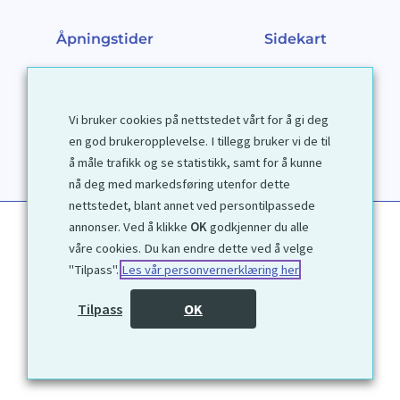
Åpningstider
Sidekart
Mandag – Fredag 10-17
Kjøpsbetingelser
Torsdag 10-18
Personvernerklæring
Lørdag 10-16
Nettbutikk
Vi bruker cookies på nettstedet vårt for å gi deg
Søndag 12-16
Om Galleri D40
en god brukeropplevelse. I tillegg bruker vi de til
Om grafikk
Innramming
å måle trafikk og se statistikk, samt for å kunne
Kontakt
nå deg med markedsføring utenfor dette
nettstedet, blant annet ved persontilpassede
annonser. Ved å klikke
OK
godkjenner du alle
våre cookies. Du kan endre dette ved å velge
"Tilpass".
Les vår personvernerklæring her
Tilpass
OK
1972 © Galleri D40 AS
Utviklet av
Kjetil Moen Nettservice AS