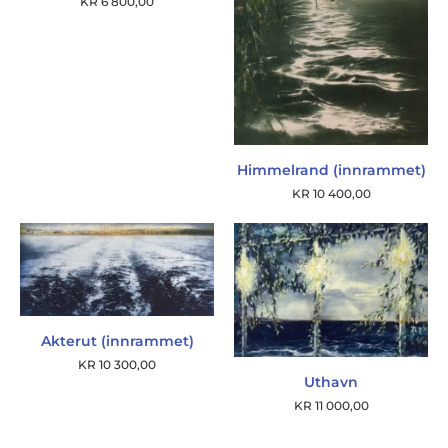
KR
6 800,00
Himmelrand (innrammet)
KR
10 400,00
Akterut (innrammet)
KR
10 300,00
Uthavn
KR
11 000,00