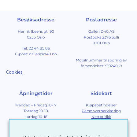
Besøksadresse
Postadresse
Henrik Ibsens gt. 90
Galleri D40 AS
0255 Oslo
Postboks 2376 Solli
0201 Oslo
Tel:
22 44 85 86
E-post:
galleri@d40.no
Mobilnummer til sporing av
forsendelser: 91924069
Cookies
Åpningstider
Sidekart
Mandag – Fredag 10-17
Kjøpsbetingelser
Torsdag 10-18
Personvernerklæring
Lørdag 10-16
Nettbutikk
Søndag 12-16
Om Galleri D40
Om grafikk
Innramming