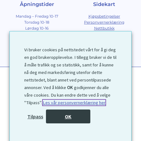
Åpningstider
Sidekart
Mandag – Fredag 10-17
Kjøpsbetingelser
Torsdag 10-18
Personvernerklæring
Lørdag 10-16
Nettbutikk
Søndag 12-16
Om Galleri D40
Om grafikk
Innramming
Vi bruker cookies på nettstedet vårt for å gi deg
Kontakt
en god brukeropplevelse. I tillegg bruker vi de til
å måle trafikk og se statistikk, samt for å kunne
nå deg med markedsføring utenfor dette
nettstedet, blant annet ved persontilpassede
annonser. Ved å klikke
OK
godkjenner du alle
våre cookies. Du kan endre dette ved å velge
"Tilpass".
Les vår personvernerklæring her
1972 © Galleri D40 AS
Tilpass
OK
Utviklet av
Kjetil Moen Nettservice AS