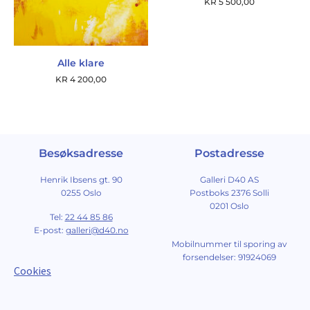
KR
5 500,00
Alle klare
KR
4 200,00
Besøksadresse
Postadresse
Henrik Ibsens gt. 90
Galleri D40 AS
0255 Oslo
Postboks 2376 Solli
0201 Oslo
Tel:
22 44 85 86
E-post:
galleri@d40.no
Mobilnummer til sporing av
forsendelser: 91924069
Cookies