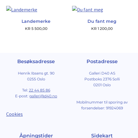
Landemerke
Du fant meg
KR
5 500,00
KR
1 200,00
Besøksadresse
Postadresse
Henrik Ibsens gt. 90
Galleri D40 AS
0255 Oslo
Postboks 2376 Solli
0201 Oslo
Tel:
22 44 85 86
E-post:
galleri@d40.no
Mobilnummer til sporing av
forsendelser: 91924069
Cookies
Åpningstider
Sidekart