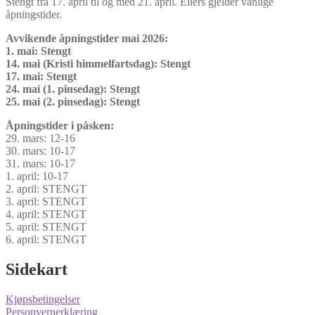
Stengt fra 17. april til og med 21. april. Ellers gjelder vanlige
åpningstider.
Avvikende åpningstider mai 2026:
1. mai: Stengt
14. mai (Kristi himmelfartsdag): Stengt
17. mai: Stengt
24. mai (1. pinsedag): Stengt
25. mai (2. pinsedag): Stengt
Åpningstider i påsken:
29. mars: 12-16
30. mars: 10-17
31. mars: 10-17
1. april: 10-17
2. april: STENGT
3. april: STENGT
4. april: STENGT
5. april: STENGT
6. april: STENGT
Sidekart
Kjøpsbetingelser
Personvernerklæring