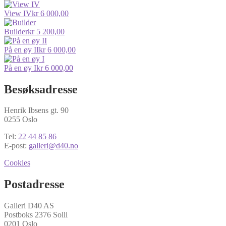
View IV
kr
6 000,00
Builder
kr
5 200,00
På en øy II
kr
6 000,00
På en øy I
kr
6 000,00
Besøksadresse
Henrik Ibsens gt. 90
0255 Oslo
Tel:
22 44 85 86
E-post:
galleri@d40.no
Cookies
Postadresse
Galleri D40 AS
Postboks 2376 Solli
0201 Oslo