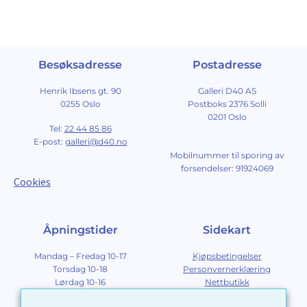
Besøksadresse
Postadresse
Henrik Ibsens gt. 90
Galleri D40 AS
0255 Oslo
Postboks 2376 Solli
0201 Oslo
Tel:
22 44 85 86
E-post:
galleri@d40.no
Mobilnummer til sporing av
forsendelser: 91924069
Cookies
Åpningstider
Sidekart
Mandag – Fredag 10-17
Kjøpsbetingelser
Torsdag 10-18
Personvernerklæring
Lørdag 10-16
Nettbutikk
Søndag 12-16
Om Galleri D40