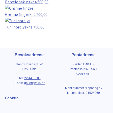
Barcelonakuer
kr
4 500,00
Grønne fingre
kr
2 200,00
Tur i nordlys
kr
1 750,00
Besøksadresse
Postadresse
Henrik Ibsens gt. 90
Galleri D40 AS
0255 Oslo
Postboks 2376 Solli
0201 Oslo
Tel:
22 44 85 86
E-post:
galleri@d40.no
Mobilnummer til sporing av
forsendelser: 91924069
Cookies