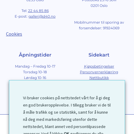
0201 Oslo
Tel:
22 44 85 86
E-post:
galleri@d40.no
Mobilnummer til sporing av
forsendelser: 91924069
Cookies
Åpningstider
Sidekart
Mandag – Fredag 10-17
Kjøpsbetingelser
Torsdag 10-18
Personvernerklæring
Lørdag 10-16
Nettbutikk
Søndag 12-16
Om Galleri D40
Om grafikk
Innramming
Vi bruker cookies på nettstedet vårt for å gi deg
Kontakt
en god brukeropplevelse. I tillegg bruker vi de til
å måle trafikk og se statistikk, samt for å kunne
nå deg med markedsføring utenfor dette
nettstedet, blant annet ved persontilpassede
annonser. Ved å klikke
OK
godkjenner du alle