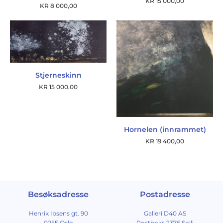
KR
15 000,00
KR
8 000,00
Stjerneskinn
KR
15 000,00
Hornelen (innrammet)
KR
19 400,00
Besøksadresse
Postadresse
Henrik Ibsens gt. 90
Galleri D40 AS
0255 Oslo
Postboks 2376 Solli