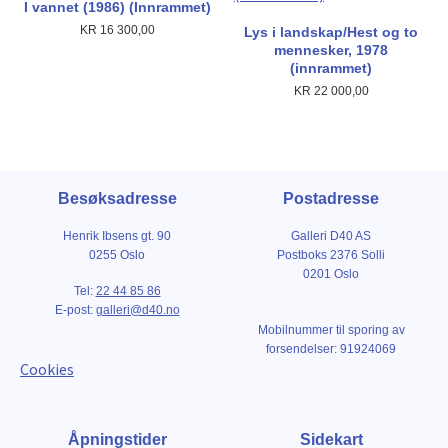
I vannet (1986) (Innrammet)
KR
16 300,00
Lys i landskap/Hest og to
mennesker, 1978
(innrammet)
KR
22 000,00
Besøksadresse
Postadresse
Henrik Ibsens gt. 90
Galleri D40 AS
0255 Oslo
Postboks 2376 Solli
0201 Oslo
Tel:
22 44 85 86
E-post:
galleri@d40.no
Mobilnummer til sporing av
forsendelser: 91924069
Cookies
Åpningstider
Sidekart