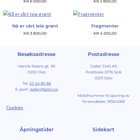
KR
6 000,00
KR
2 800,00
Nå er vårt leie grønt
Fragmenter
KR
3 800,00
KR
4 200,00
Besøksadresse
Postadresse
Henrik Ibsens gt. 90
Galleri D40 AS
0255 Oslo
Postboks 2376 Solli
0201 Oslo
Tel:
22 44 85 86
E-post:
galleri@d40.no
Mobilnummer til sporing av
forsendelser: 91924069
Cookies
Åpningstider
Sidekart