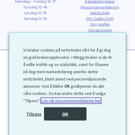
Mandag – Fredag 10-17
Kjøpsbetingelser
Torsdag 10-18
Personvernerklæring
Lørdag 10-16
Nettbutikk
Søndag 12-16
Om Galleri D40
Om grafikk
Innramming
Kontakt
Vi bruker cookies på nettstedet vårt for å gi deg
en god brukeropplevelse. I tillegg bruker vi de til
å måle trafikk og se statistikk, samt for å kunne
nå deg med markedsføring utenfor dette
nettstedet, blant annet ved persontilpassede
annonser. Ved å klikke
OK
godkjenner du alle
1972 © Galleri D40 AS
våre cookies. Du kan endre dette ved å velge
"Tilpass".
Les vår personvernerklæring her
Utviklet av
Kjetil Moen Nettservice AS
Tilpass
OK