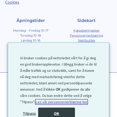
Cookies
Åpningstider
Sidekart
Mandag – Fredag 10-17
Kjøpsbetingelser
Torsdag 10-18
Personvernerklæring
Lørdag 10-16
Nettbutikk
Søndag 12-16
Om Galleri D40
Om grafikk
Innramming
Vi bruker cookies på nettstedet vårt for å gi deg
Kontakt
en god brukeropplevelse. I tillegg bruker vi de til
å måle trafikk og se statistikk, samt for å kunne
nå deg med markedsføring utenfor dette
nettstedet, blant annet ved persontilpassede
annonser. Ved å klikke
OK
godkjenner du alle
våre cookies. Du kan endre dette ved å velge
"Tilpass".
Les vår personvernerklæring her
1972 © Galleri D40 AS
Tilpass
OK