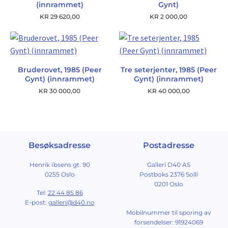
(innrammet)
Gynt)
KR
29 620,00
KR
2 000,00
Bruderovet, 1985 (Peer
Tre seterjenter, 1985 (Peer
Gynt) (innrammet)
Gynt) (innrammet)
KR
30 000,00
KR
40 000,00
Besøksadresse
Postadresse
Henrik Ibsens gt. 90
Galleri D40 AS
0255 Oslo
Postboks 2376 Solli
0201 Oslo
Tel:
22 44 85 86
E-post:
galleri@d40.no
Mobilnummer til sporing av
forsendelser: 91924069