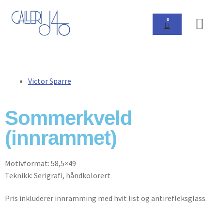
0
Om 
Victor Sparre
Sommerkveld
(innrammet)
Motivformat: 58,5×49
Teknikk: Serigrafi, håndkolorert
Pris inkluderer innramming med hvit list og antirefleksglass.