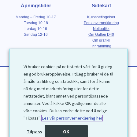
Åpningstider
Sidekart
Mandag – Fredag 10-17
Kjøpsbetingelser
Torsdag 10-18
Personvernerklæring
Lørdag 10-16
Nettbutikk
Søndag 12-16
Om Galleri D40
Om grafikk
Innramming
Kontakt
Vi bruker cookies på nettstedet vårt for å gi deg
en god brukeropplevelse. I tillegg bruker vi de til
å måle trafikk og se statistikk, samt for å kunne
nå deg med markedsføring utenfor dette
nettstedet, blant annet ved persontilpassede
annonser. Ved å klikke
OK
godkjenner du alle
1972 © Galleri D40 AS
våre cookies. Du kan endre dette ved å velge
"Tilpass".
Les vår personvernerklæring her
Utviklet av
Kjetil Moen Nettservice AS
Tilpass
OK