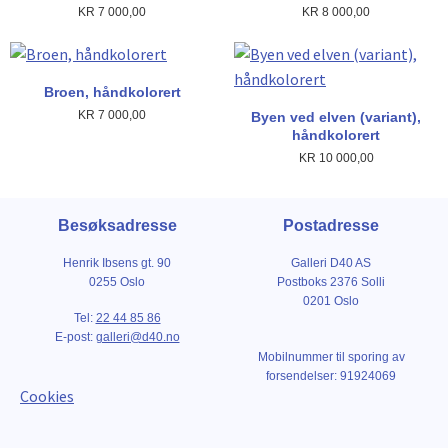
KR
7 000,00
KR
8 000,00
Broen, håndkolorert
KR
7 000,00
Byen ved elven (variant),
håndkolorert
KR
10 000,00
Besøksadresse
Postadresse
Henrik Ibsens gt. 90
Galleri D40 AS
0255 Oslo
Postboks 2376 Solli
0201 Oslo
Tel:
22 44 85 86
E-post:
galleri@d40.no
Mobilnummer til sporing av
forsendelser: 91924069
Cookies