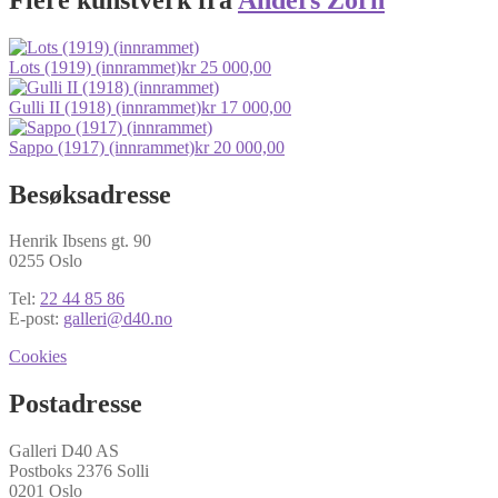
Lots (1919) (innrammet)
kr
25 000,00
Gulli II (1918) (innrammet)
kr
17 000,00
Sappo (1917) (innrammet)
kr
20 000,00
Besøksadresse
Henrik Ibsens gt. 90
0255 Oslo
Tel:
22 44 85 86
E-post:
galleri@d40.no
Cookies
Postadresse
Galleri D40 AS
Postboks 2376 Solli
0201 Oslo