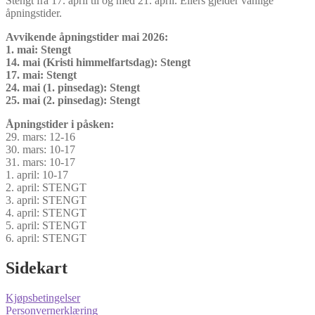
Stengt fra 17. april til og med 21. april. Ellers gjelder vanlige
åpningstider.
Avvikende åpningstider mai 2026:
1. mai: Stengt
14. mai (Kristi himmelfartsdag): Stengt
17. mai: Stengt
24. mai (1. pinsedag): Stengt
25. mai (2. pinsedag): Stengt
Åpningstider i påsken:
29. mars: 12-16
30. mars: 10-17
31. mars: 10-17
1. april: 10-17
2. april: STENGT
3. april: STENGT
4. april: STENGT
5. april: STENGT
6. april: STENGT
Sidekart
Kjøpsbetingelser
Personvernerklæring