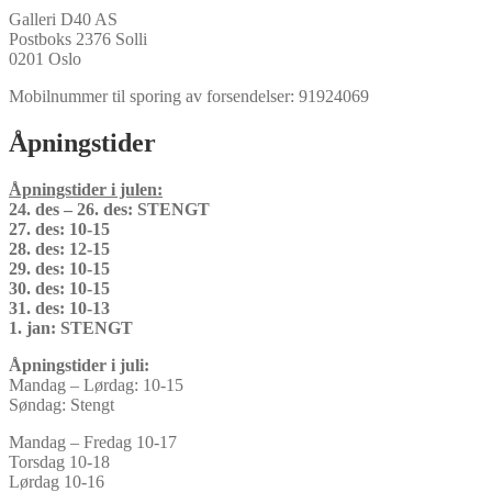
Galleri D40 AS
Postboks 2376 Solli
0201 Oslo
Mobilnummer til sporing av forsendelser: 91924069
Åpningstider
Åpningstider i julen:
24. des – 26. des: STENGT
27. des: 10-15
28. des: 12-15
29. des: 10-15
30. des: 10-15
31. des: 10-13
1. jan: STENGT
Åpningstider i juli:
Mandag – Lørdag: 10-15
Søndag: Stengt
Mandag – Fredag 10-17
Torsdag 10-18
Lørdag 10-16