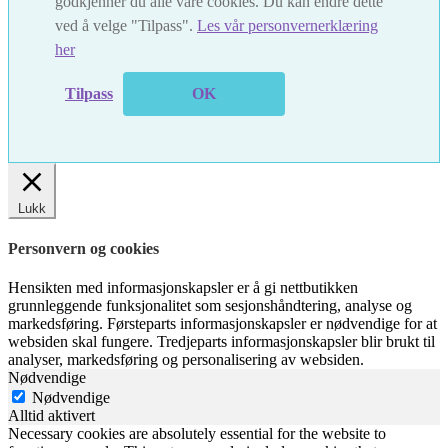
godkjenner du alle våre cookies. Du kan endre dette
ved å velge "Tilpass".
Les vår personvernerklæring
her
Tilpass
OK
Lukk
Personvern og cookies
Hensikten med informasjonskapsler er å gi nettbutikken
grunnleggende funksjonalitet som sesjonshåndtering, analyse og
markedsføring. Førsteparts informasjonskapsler er nødvendige for at
websiden skal fungere. Tredjeparts informasjonskapsler blir brukt til
analyser, markedsføring og personalisering av websiden.
Nødvendige
Nødvendige
Alltid aktivert
Necessary cookies are absolutely essential for the website to