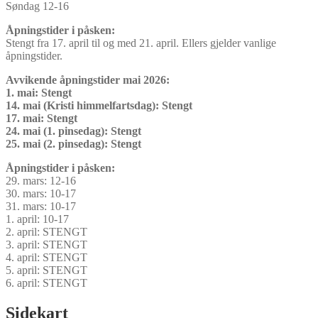
Søndag 12-16
Åpningstider i påsken:
Stengt fra 17. april til og med 21. april. Ellers gjelder vanlige
åpningstider.
Avvikende åpningstider mai 2026:
1. mai: Stengt
14. mai (Kristi himmelfartsdag): Stengt
17. mai: Stengt
24. mai (1. pinsedag): Stengt
25. mai (2. pinsedag): Stengt
Åpningstider i påsken:
29. mars: 12-16
30. mars: 10-17
31. mars: 10-17
1. april: 10-17
2. april: STENGT
3. april: STENGT
4. april: STENGT
5. april: STENGT
6. april: STENGT
Sidekart