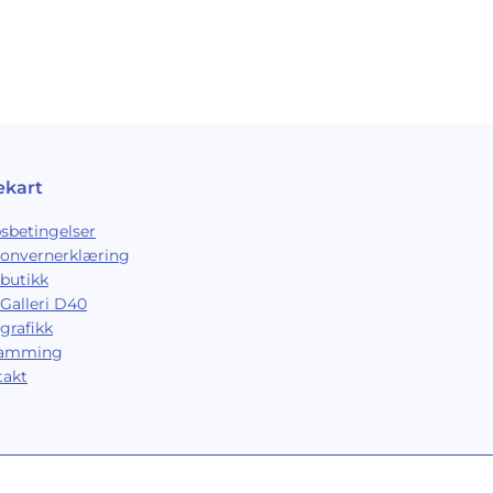
ekart
sbetingelser
sonvernerklæring
butikk
Galleri D40
grafikk
ramming
takt