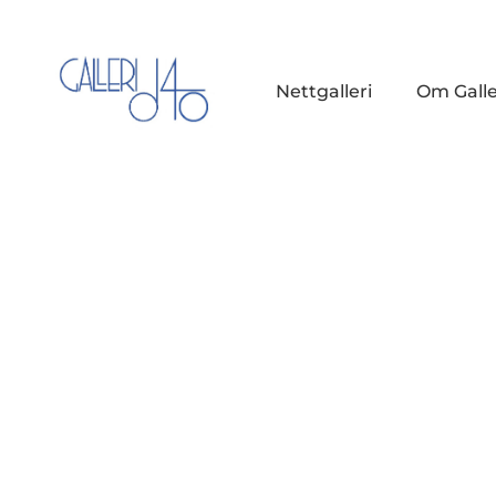
Nettgalleri
Om Galle