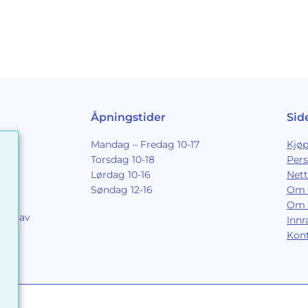
Åpningstider
Sid
Mandag – Fredag 10-17
Kjøp
Torsdag 10-18
Per
Lørdag 10-16
Nett
Søndag 12-16
Om 
Om 
ing av
Inn
9
Kon