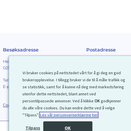
Besøksadresse
Postadresse
Henrik Ibsens gt. 90
Galleri D40 AS
0255 Oslo
Postboks 2376 Solli
Vi bruker cookies på nettstedet vårt for å gi deg en god
0201 Oslo
brukeropplevelse. I tillegg bruker vi de til å måle trafikk og
Tel:
22 44 85 86
E-post:
galleri@d40.no
se statistikk, samt for å kunne nå deg med markedsføring
Mobilnummer til spor
utenfor dette nettstedet, blant annet ved
forsendelser: 9192406
persontilpassede annonser. Ved å klikke
OK
godkjenner
Cookies
du alle våre cookies. Du kan endre dette ved å velge
"Tilpass".
Les vår personvernerklæring her
Tilpass
OK