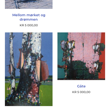
Mellom mørket og
drømmen
KR
5 000,00
Gåte
KR
5 000,00