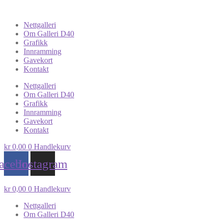
Nettgalleri
Om Galleri D40
Grafikk
Innramming
Gavekort
Kontakt
Nettgalleri
Om Galleri D40
Grafikk
Innramming
Gavekort
Kontakt
kr
0,00
0
Handlekurv
acebook
Instagram
kr
0,00
0
Handlekurv
Nettgalleri
Om Galleri D40