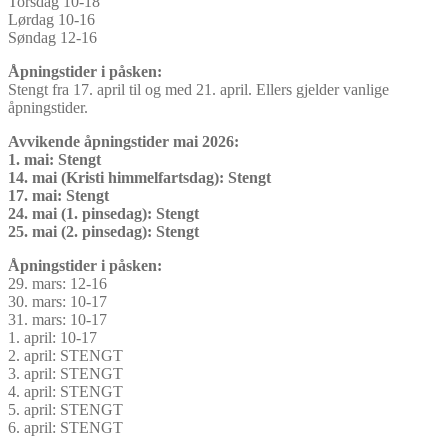
Torsdag 10-18
Lørdag 10-16
Søndag 12-16
Åpningstider i påsken:
Stengt fra 17. april til og med 21. april. Ellers gjelder vanlige
åpningstider.
Avvikende åpningstider mai 2026:
1. mai: Stengt
14. mai (Kristi himmelfartsdag): Stengt
17. mai: Stengt
24. mai (1. pinsedag): Stengt
25. mai (2. pinsedag): Stengt
Åpningstider i påsken:
29. mars: 12-16
30. mars: 10-17
31. mars: 10-17
1. april: 10-17
2. april: STENGT
3. april: STENGT
4. april: STENGT
5. april: STENGT
6. april: STENGT