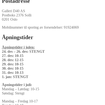
Postadresse
Galleri D40 AS
Postboks 2376 Solli
0201 Oslo
Mobilnummer til sporing av forsendelser: 91924069
Åpningstider
Åpningstider i julen:
24. des – 26. des: STENGT
27. des: 10-15
28. des: 12-15
29. des: 10-15
30. des: 10-15
31. des: 10-13
1. jan: STENGT
Åpningstider i juli:
Mandag – Lørdag: 10-15
Søndag: Stengt
Mandag – Fredag 10-17