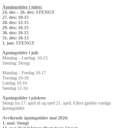
Åpningstider i julen:
24. des – 26. des: STENGT
27. des: 10-15
28. des: 12-15
29. des: 10-15
30. des: 10-15
31. des: 10-13
1. jan: STENGT
Åpningstider i juli:
Mandag – Lørdag: 10-15
Søndag: Stengt
Mandag – Fredag 10-17
Torsdag 10-18
Lørdag 10-16
Søndag 12-16
Åpningstider i påsken:
Stengt fra 17. april til og med 21. april. Ellers gjelder vanlige
åpningstider.
Avvikende åpningstider mai 2026:
1. mai: Stengt