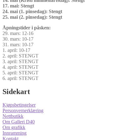
14. mai (Kristi himmelfartsdag): Stengt
17. mai: Stengt
24. mai (1. pinsedag): Stengt
25. mai (2. pinsedag): Stengt
Åpningstider i påsken:
29. mars: 12-16
30. mars: 10-17
31. mars: 10-17
1. april: 10-17
2. april: STENGT
3. april: STENGT
4. april: STENGT
5. april: STENGT
6. april: STENGT
Sidekart
Kjøpsbetingelser
Personvernerklæring
Nettbutikk
Om Galleri D40
Om grafikk
Innramming
Kontakt