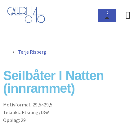
0
Om 
Terje Risberg
Seilbåter I Natten
(innrammet)
Motivformat: 29,5×29,5
Teknikk: Etsning/DGA
Opplag: 29