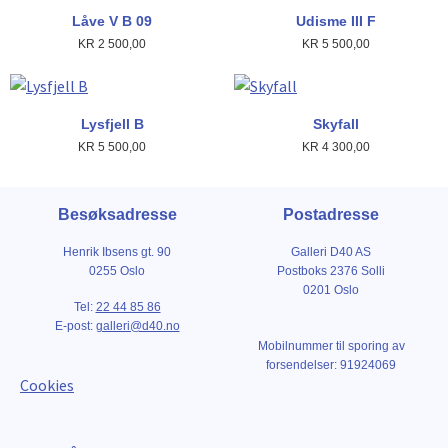
Låve V B 09
Udisme III F
KR
2 500,00
KR
5 500,00
Lysfjell B
Skyfall
KR
5 500,00
KR
4 300,00
Besøksadresse
Postadresse
Henrik Ibsens gt. 90
Galleri D40 AS
0255 Oslo
Postboks 2376 Solli
0201 Oslo
Tel:
22 44 85 86
E-post:
galleri@d40.no
Mobilnummer til sporing av
forsendelser: 91924069
Cookies