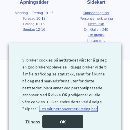
Åpningstider
Sidekart
Mandag – Fredag 10-17
Kjøpsbetingelser
Torsdag 10-18
Personvernerklæring
Lørdag 10-16
Nettbutikk
Søndag 12-16
Om Galleri D40
Om grafikk
Innramming
Kontakt
Vi bruker cookies på nettstedet vårt for å gi deg
en god brukeropplevelse. I tillegg bruker vi de til
å måle trafikk og se statistikk, samt for å kunne
nå deg med markedsføring utenfor dette
nettstedet, blant annet ved persontilpassede
annonser. Ved å klikke
OK
godkjenner du alle
1972 © Galleri D40 AS
våre cookies. Du kan endre dette ved å velge
"Tilpass".
Les vår personvernerklæring her
Utviklet av
Kjetil Moen Nettservice AS
Tilpass
OK