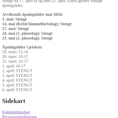
Stengt fra 17. april til og med 21. april. Ellers gjelder vanlige
åpningstider.
Avvikende åpningstider mai 2026:
1. mai: Stengt
14. mai (Kristi himmelfartsdag): Stengt
17. mai: Stengt
24. mai (1. pinsedag): Stengt
25. mai (2. pinsedag): Stengt
Åpningstider i påsken:
29. mars: 12-16
30. mars: 10-17
31. mars: 10-17
1. april: 10-17
2. april: STENGT
3. april: STENGT
4. april: STENGT
5. april: STENGT
6. april: STENGT
Sidekart
Kjøpsbetingelser
Personvernerklæring