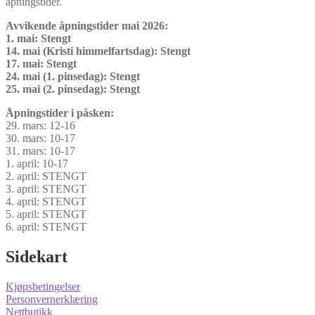
åpningstider.
Avvikende åpningstider mai 2026:
1. mai: Stengt
14. mai (Kristi himmelfartsdag): Stengt
17. mai: Stengt
24. mai (1. pinsedag): Stengt
25. mai (2. pinsedag): Stengt
Åpningstider i påsken:
29. mars: 12-16
30. mars: 10-17
31. mars: 10-17
1. april: 10-17
2. april: STENGT
3. april: STENGT
4. april: STENGT
5. april: STENGT
6. april: STENGT
Sidekart
Kjøpsbetingelser
Personvernerklæring
Nettbutikk