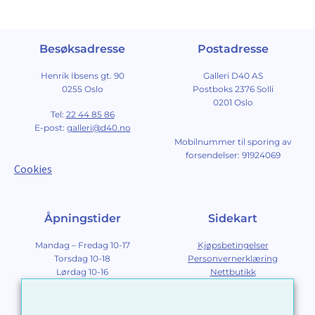
Besøksadresse
Postadresse
Henrik Ibsens gt. 90
Galleri D40 AS
0255 Oslo
Postboks 2376 Solli
0201 Oslo
Tel:
22 44 85 86
E-post:
galleri@d40.no
Mobilnummer til sporing av
forsendelser: 91924069
Cookies
Åpningstider
Sidekart
Mandag – Fredag 10-17
Kjøpsbetingelser
Torsdag 10-18
Personvernerklæring
Lørdag 10-16
Nettbutikk
Søndag 12-16
Om Galleri D40
Om grafikk
Innramming