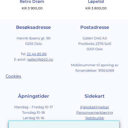
Retro Drøm
Løpetid
KR
3 900,00
KR
3 800,00
Besøksadresse
Postadresse
Henrik Ibsens gt. 90
Galleri D40 AS
0255 Oslo
Postboks 2376 Solli
0201 Oslo
Tel:
22 44 85 86
E-post:
galleri@d40.no
Mobilnummer til sporing av
forsendelser: 91924069
Cookies
Åpningstider
Sidekart
Mandag – Fredag 10-17
Kjøpsbetingelser
Torsdag 10-18
Personvernerklæring
Lørdag 10-16
Nettbutikk
Søndag 12-16
Om Galleri D40