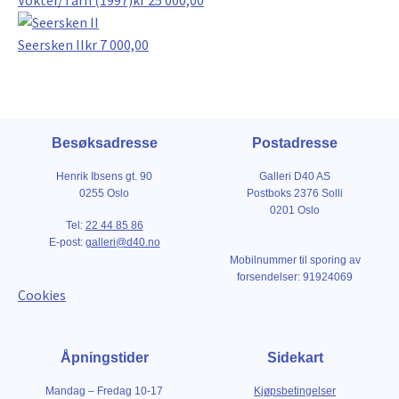
Seersken II
kr
7 000,00
Besøksadresse
Postadresse
Henrik Ibsens gt. 90
Galleri D40 AS
0255 Oslo
Postboks 2376 Solli
0201 Oslo
Tel:
22 44 85 86
E-post:
galleri@d40.no
Mobilnummer til sporing av
forsendelser: 91924069
Cookies
Åpningstider
Sidekart
Mandag – Fredag 10-17
Kjøpsbetingelser