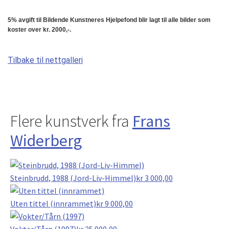
5% avgift til Bildende Kunstneres Hjelpefond blir lagt til alle bilder som
koster over kr. 2000,-.
Tilbake til nettgalleri
Flere kunstverk fra
Frans
Widerberg
Steinbrudd, 1988 (Jord-Liv-Himmel)
kr
3 000,00
Uten tittel (innrammet)
kr
9 000,00
Vokter/Tårn (1997)
kr
25 000,00