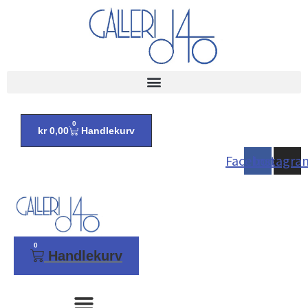
0
kr
0,00
Handlekurv
Facebook
Instagra
0
Handlekurv