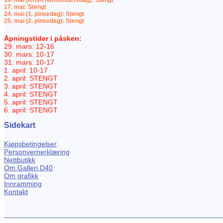
14. mai (Kristi himmelfartsdag): Stengt
17. mai: Stengt
24. mai (1. pinsedag): Stengt
25. mai (2. pinsedag): Stengt
Åpningstider i påsken:
29. mars: 12-16
30. mars: 10-17
31. mars: 10-17
1. april: 10-17
2. april: STENGT
3. april: STENGT
4. april: STENGT
5. april: STENGT
6. april: STENGT
Sidekart
Kjøpsbetingelser
Personvernerklæring
Nettbutikk
Om Galleri D40
Om grafikk
Innramming
Kontakt