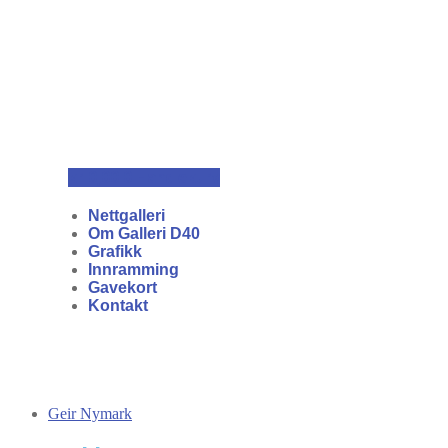
kr
0,00
0
Handlekurv
Nettgalleri
Om Galleri D40
Grafikk
Innramming
Gavekort
Kontakt
Geir Nymark