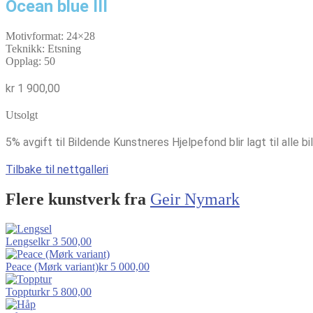
Ocean blue III
Motivformat: 24×28
Teknikk: Etsning
Opplag: 50
kr
1 900,00
Utsolgt
5% avgift til Bildende Kunstneres Hjelpefond blir lagt til alle bi
Tilbake til nettgalleri
Flere kunstverk fra
Geir Nymark
Lengsel
kr
3 500,00
Peace (Mørk variant)
kr
5 000,00
Topptur
kr
5 800,00