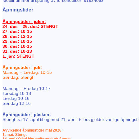
Mobilnummer til sporing av forsendelser: 91924069
Åpningstider
Åpningstider i julen:
24. des – 26. des: STENGT
27. des: 10-15
28. des: 12-15
29. des: 10-15
30. des: 10-15
31. des: 10-13
1. jan: STENGT
Åpningstider i juli:
Mandag – Lørdag: 10-15
Søndag: Stengt
Mandag – Fredag 10-17
Torsdag 10-18
Lørdag 10-16
Søndag 12-16
Åpningstider i påsken:
Stengt fra 17. april til og med 21. april. Ellers gjelder vanlige åpningsti
Avvikende åpningstider mai 2026:
1. mai: Stengt