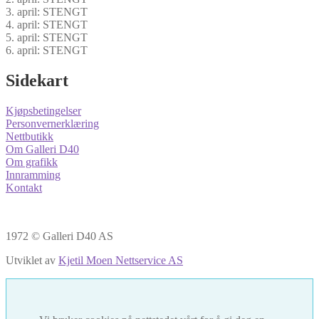
3. april: STENGT
4. april: STENGT
5. april: STENGT
6. april: STENGT
Sidekart
Kjøpsbetingelser
Personvernerklæring
Nettbutikk
Om Galleri D40
Om grafikk
Innramming
Kontakt
1972 © Galleri D40 AS
Utviklet av
Kjetil Moen Nettservice AS