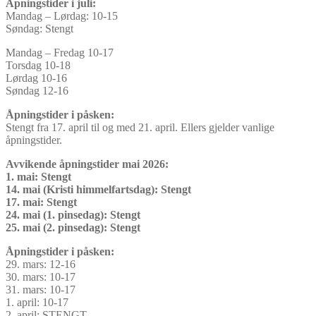
Åpningstider i juli:
Mandag – Lørdag: 10-15
Søndag: Stengt
Mandag – Fredag 10-17
Torsdag 10-18
Lørdag 10-16
Søndag 12-16
Åpningstider i påsken:
Stengt fra 17. april til og med 21. april. Ellers gjelder vanlige
åpningstider.
Avvikende åpningstider mai 2026:
1. mai: Stengt
14. mai (Kristi himmelfartsdag): Stengt
17. mai: Stengt
24. mai (1. pinsedag): Stengt
25. mai (2. pinsedag): Stengt
Åpningstider i påsken:
29. mars: 12-16
30. mars: 10-17
31. mars: 10-17
1. april: 10-17
2. april: STENGT