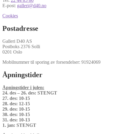
Tel:
22 44 85 86
E-post:
galleri@d40.no
Cookies
Postadresse
Galleri D40 AS
Postboks 2376 Solli
0201 Oslo
Mobilnummer til sporing av forsendelser: 91924069
Åpningstider
Åpningstider i julen:
24. des – 26. des: STENGT
27. des: 10-15
28. des: 12-15
29. des: 10-15
30. des: 10-15
31. des: 10-13
1. jan: STENGT