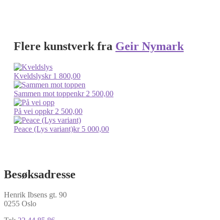
Flere kunstverk fra
Geir Nymark
Kveldslys
kr
1 800,00
Sammen mot toppen
kr
2 500,00
På vei opp
kr
2 500,00
Peace (Lys variant)
kr
5 000,00
Besøksadresse
Henrik Ibsens gt. 90
0255 Oslo