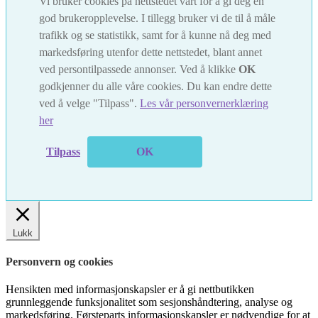
Vi bruker cookies på nettstedet vårt for å gi deg en
god brukeropplevelse. I tillegg bruker vi de til å måle
trafikk og se statistikk, samt for å kunne nå deg med
markedsføring utenfor dette nettstedet, blant annet
ved persontilpassede annonser. Ved å klikke
OK
godkjenner du alle våre cookies. Du kan endre dette
ved å velge "Tilpass".
Les vår personvernerklæring
her
Tilpass
OK
Lukk
Personvern og cookies
Hensikten med informasjonskapsler er å gi nettbutikken
grunnleggende funksjonalitet som sesjonshåndtering, analyse og
markedsføring. Førsteparts informasjonskapsler er nødvendige for at