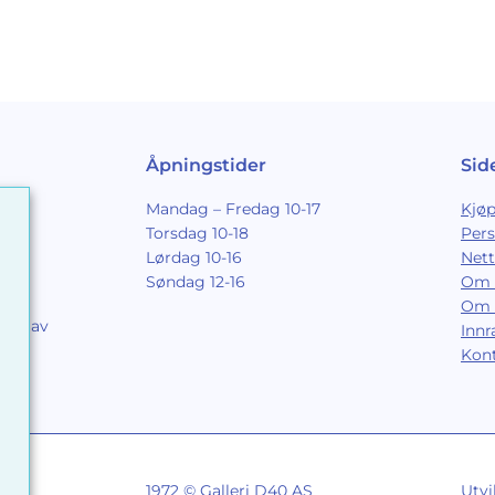
Åpningstider
Sid
Mandag – Fredag 10-17
Kjøp
Torsdag 10-18
Per
Lørdag 10-16
Nett
Søndag 12-16
Om 
Om 
ing av
Inn
9
Kon
1972 © Galleri D40 AS
Utvi