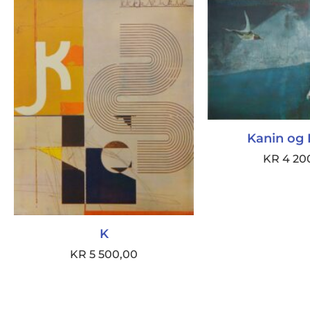
Kanin og 
KR
4 20
K
KR
5 500,00