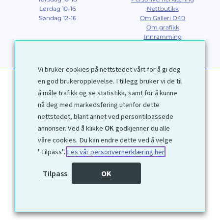
Lørdag 10-16
Nettbutikk
Søndag 12-16
Om Galleri D40
Om grafikk
Innramming
Kontakt
Vi bruker cookies på nettstedet vårt for å gi deg
en god brukeropplevelse. I tillegg bruker vi de til
å måle trafikk og se statistikk, samt for å kunne
nå deg med markedsføring utenfor dette
nettstedet, blant annet ved persontilpassede
annonser. Ved å klikke
OK
godkjenner du alle
1972 © Galleri D40 AS
våre cookies. Du kan endre dette ved å velge
"Tilpass".
Les vår personvernerklæring her
Utviklet av
Kjetil Moen Nettservice AS
Tilpass
OK