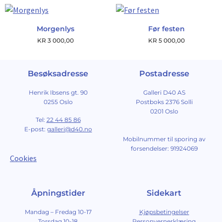
Morgenlys
Før festen
KR
3 000,00
KR
5 000,00
Besøksadresse
Postadresse
Henrik Ibsens gt. 90
Galleri D40 AS
0255 Oslo
Postboks 2376 Solli
0201 Oslo
Tel:
22 44 85 86
E-post:
galleri@d40.no
Mobilnummer til sporing av
forsendelser: 91924069
Cookies
Åpningstider
Sidekart
Mandag – Fredag 10-17
Kjøpsbetingelser
Torsdag 10-18
Personvernerklæring