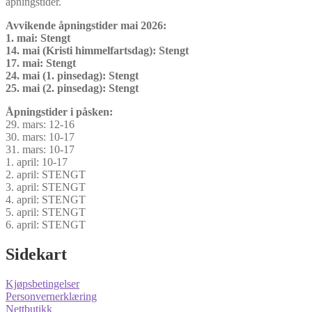
åpningstider.
Avvikende åpningstider mai 2026:
1. mai: Stengt
14. mai (Kristi himmelfartsdag): Stengt
17. mai: Stengt
24. mai (1. pinsedag): Stengt
25. mai (2. pinsedag): Stengt
Åpningstider i påsken:
29. mars: 12-16
30. mars: 10-17
31. mars: 10-17
1. april: 10-17
2. april: STENGT
3. april: STENGT
4. april: STENGT
5. april: STENGT
6. april: STENGT
Sidekart
Kjøpsbetingelser
Personvernerklæring
Nettbutikk