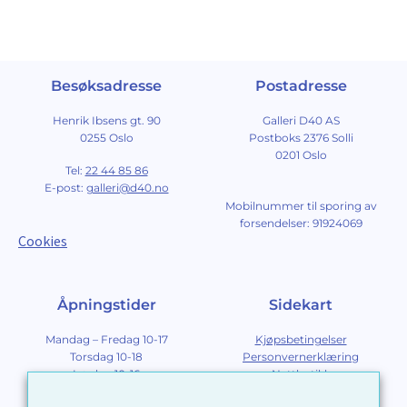
Besøksadresse
Postadresse
Henrik Ibsens gt. 90
Galleri D40 AS
0255 Oslo
Postboks 2376 Solli
0201 Oslo
Tel:
22 44 85 86
E-post:
galleri@d40.no
Mobilnummer til sporing av
forsendelser: 91924069
Cookies
Åpningstider
Sidekart
Mandag – Fredag 10-17
Kjøpsbetingelser
Torsdag 10-18
Personvernerklæring
Lørdag 10-16
Nettbutikk
Søndag 12-16
Om Galleri D40