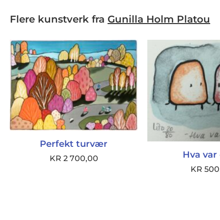
Flere kunstverk fra
Gunilla Holm Platou
Perfekt turvær
Hva var
KR
2 700,00
KR
500