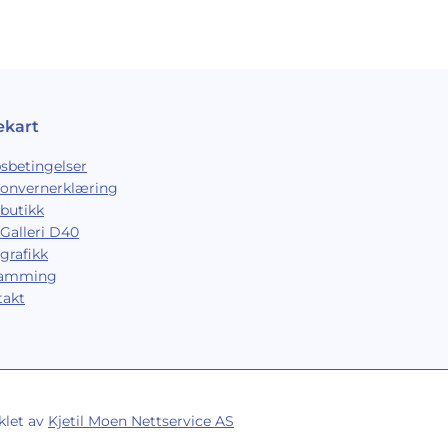
ekart
sbetingelser
sonvernerklæring
butikk
Galleri D40
grafikk
ramming
takt
klet av
Kjetil Moen Nettservice AS