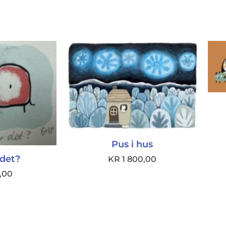
Pus i hus
 det?
KR
1 800,00
,00