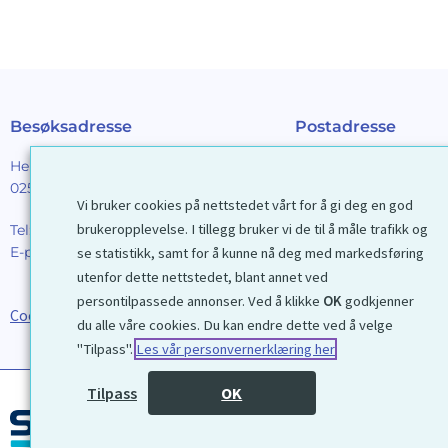
Besøksadresse
Postadresse
Henrik Ibsens gt. 90
Galleri D40 AS
0255 Oslo
Postboks 2376 Solli
Vi bruker cookies på nettstedet vårt for å gi deg en god
0201 Oslo
brukeropplevelse. I tillegg bruker vi de til å måle trafikk og
Tel:
22 44 85 86
E-post:
galleri@d40.no
se statistikk, samt for å kunne nå deg med markedsføring
Mobilnummer til spor
utenfor dette nettstedet, blant annet ved
forsendelser: 9192406
persontilpassede annonser. Ved å klikke
OK
godkjenner
Cookies
du alle våre cookies. Du kan endre dette ved å velge
"Tilpass".
Les vår personvernerklæring her
Tilpass
OK