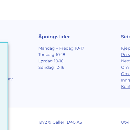
Åpningstider
Sid
Mandag – Fredag 10-17
Kjøp
Torsdag 10-18
Per
Lørdag 10-16
Nett
Søndag 12-16
Om 
Om 
ing av
Inn
9
Kon
1972 © Galleri D40 AS
Utvi