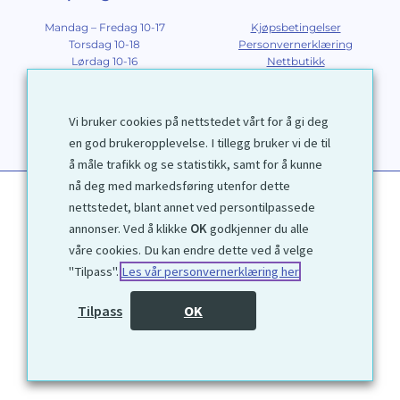
Mandag – Fredag 10-17
Kjøpsbetingelser
Torsdag 10-18
Personvernerklæring
Lørdag 10-16
Nettbutikk
Søndag 12-16
Om Galleri D40
Om grafikk
Innramming
Vi bruker cookies på nettstedet vårt for å gi deg
Kontakt
en god brukeropplevelse. I tillegg bruker vi de til
å måle trafikk og se statistikk, samt for å kunne
nå deg med markedsføring utenfor dette
nettstedet, blant annet ved persontilpassede
annonser. Ved å klikke
OK
godkjenner du alle
våre cookies. Du kan endre dette ved å velge
"Tilpass".
Les vår personvernerklæring her
1972 © Galleri D40 AS
Tilpass
OK
Utviklet av
Kjetil Moen Nettservice AS