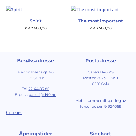
Spirit
The most important
KR
2 900,00
KR
3 500,00
Besøksadresse
Postadresse
Henrik Ibsens gt. 90
Galleri D40 AS
0255 Oslo
Postboks 2376 Solli
0201 Oslo
Tel:
22 44 85 86
E-post:
galleri@d40.no
Mobilnummer til sporing av
forsendelser: 91924069
Cookies
Åpningstider
Sidekart