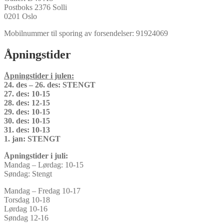
Postboks 2376 Solli
0201 Oslo
Mobilnummer til sporing av forsendelser: 91924069
Åpningstider
Åpningstider i julen:
24. des – 26. des: STENGT
27. des: 10-15
28. des: 12-15
29. des: 10-15
30. des: 10-15
31. des: 10-13
1. jan: STENGT
Åpningstider i juli:
Mandag – Lørdag: 10-15
Søndag: Stengt
Mandag – Fredag 10-17
Torsdag 10-18
Lørdag 10-16
Søndag 12-16