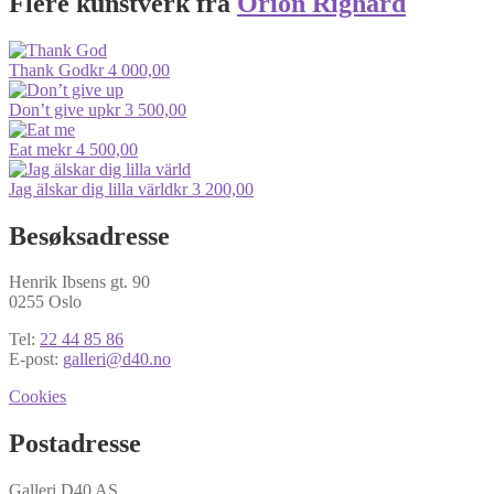
Flere kunstverk fra
Orion Righard
Thank God
kr
4 000,00
Don’t give up
kr
3 500,00
Eat me
kr
4 500,00
Jag älskar dig lilla värld
kr
3 200,00
Besøksadresse
Henrik Ibsens gt. 90
0255 Oslo
Tel:
22 44 85 86
E-post:
galleri@d40.no
Cookies
Postadresse
Galleri D40 AS