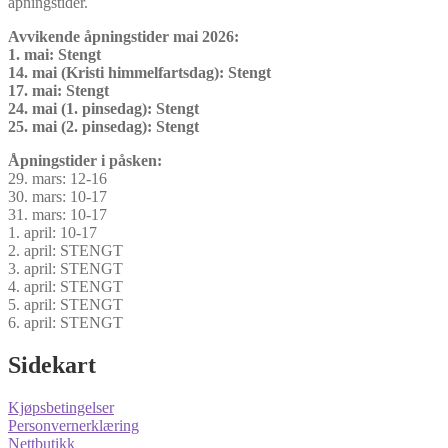
åpningstider.
Avvikende åpningstider mai 2026:
1. mai: Stengt
14. mai (Kristi himmelfartsdag): Stengt
17. mai: Stengt
24. mai (1. pinsedag): Stengt
25. mai (2. pinsedag): Stengt
Åpningstider i påsken:
29. mars: 12-16
30. mars: 10-17
31. mars: 10-17
1. april: 10-17
2. april: STENGT
3. april: STENGT
4. april: STENGT
5. april: STENGT
6. april: STENGT
Sidekart
Kjøpsbetingelser
Personvernerklæring
Nettbutikk