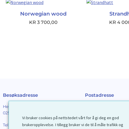
Norwegian wood
Strand
KR
3 700,00
KR
4 00
Besøksadresse
Postadresse
Henrik Ibsens gt. 90
Galleri D40 AS
0255 Oslo
Postboks 2376 Solli
Vi bruker cookies på nettstedet vårt for å gi deg en god
0201 Oslo
brukeropplevelse. I tillegg bruker vi de til å måle trafikk og
Tel:
22 44 85 86