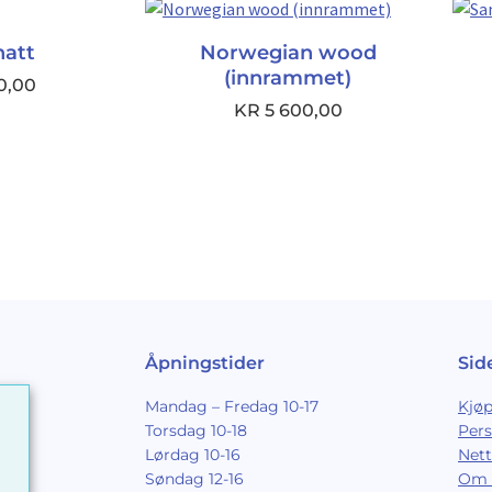
hatt
Norwegian wood
(innrammet)
0,00
KR
5 600,00
Åpningstider
Sid
Mandag – Fredag 10-17
Kjøp
Torsdag 10-18
Per
Lørdag 10-16
Nett
Søndag 12-16
Om 