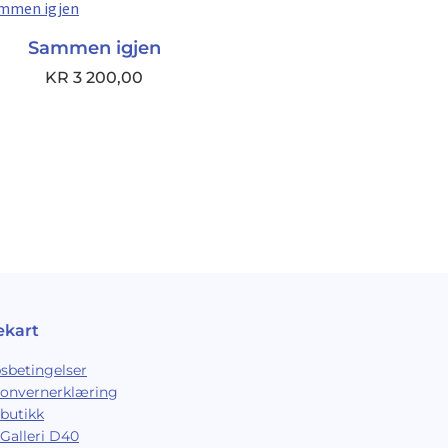
Sammen igjen
KR
3 200,00
ekart
sbetingelser
sonvernerklæring
butikk
Galleri D40