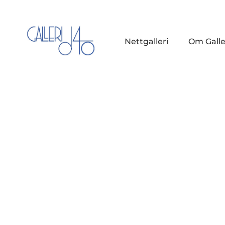
Nettgalleri
Om Galle