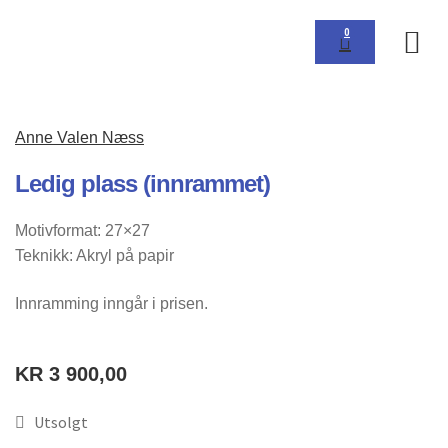
0
Om 
Anne Valen Næss
Ledig plass (innrammet)
Motivformat: 27×27
Teknikk: Akryl på papir
Innramming inngår i prisen.
KR
3 900,00
Utsolgt