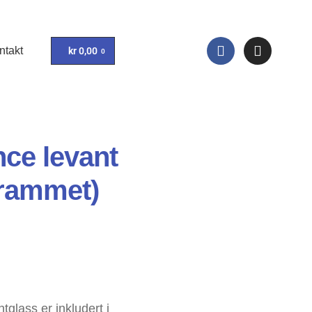
ntakt
kr
0,00
0
nce levant
nrammet)
glass er inkludert i