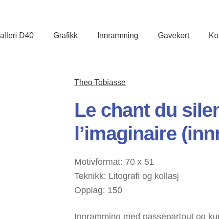
lleri D40
Grafikk
Innramming
Gavekort
Ko
Theo Tobiasse
Le chant du sile
l’imaginaire (in
Motivformat: 70 x 51
Teknikk: Litografi og kollasj
Opplag: 150
Innramming med passepartout og kunt